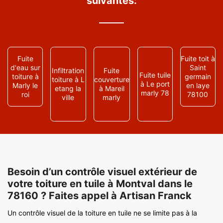
suivantes:
Fuite
Fuite toit à
d'eau sur
Saint
Infiltration
Fuite
Fuite tuile
toiture à
germain
toiture à L
couverture
à Le port
Marly le
en laye
etang la
à Mareil
marly 78
roi
78100
ville
marly
Besoin d’un contrôle visuel extérieur de
votre toiture en tuile à Montval dans le
78160 ? Faites appel à Artisan Franck
Un contrôle visuel de la toiture en tuile ne se limite pas à la