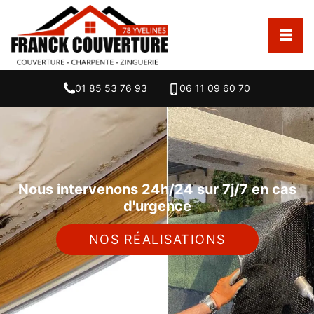
01 85 53 76 93
06 11 09 60 70
Nous intervenons 24h/24 sur 7j/7 en cas
d'urgence
NOS RÉALISATIONS