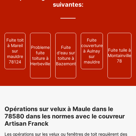
suivantes:
Fuite toit
Fuite
à Mareil
couverture
Probleme
Fuite
Fuite tuile à
sur
à Aulnay
fuite
d'eau sur
Montainville
mauldre
sur
toiture à
toiture à
78
78124
mauldre
Herbeville
Bazemont
Opérations sur velux à Maule dans le
78580 dans les normes avec le couvreur
Artisan Franck
Les opérations sur les velux ou fenêtres de toit requièrent des