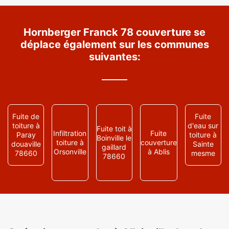
Hornberger Franck 78 couverture se
déplace également sur les communes
suivantes:
Fuite de
Fuite
toiture à
d'eau sur
Fuite toit à
Infiltration
Fuite
Paray
toiture à
Boinville le
toiture à
couverture
douaville
Sainte
gaillard
Orsonville
à Ablis
78660
mesme
78660