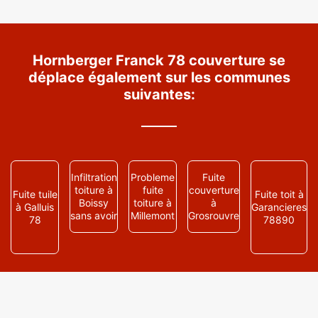
Hornberger Franck 78 couverture se
déplace également sur les communes
suivantes:
Infiltration
Probleme
Fuite
toiture à
fuite
couverture
Fuite tuile
Fuite toit à
Boissy
toiture à
à
à Galluis
Garancieres
sans avoir
Millemont
Grosrouvre
78
78890