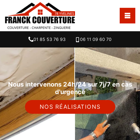
01 85 53 76 93
06 11 09 60 70
Nous intervenons 24h/24 sur 7j/7 en cas
d'urgence
NOS RÉALISATIONS