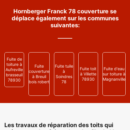
Hornberger Franck 78 couverture se
déplace également sur les communes
suivantes:
Fuite de
toiture à
Fuite
Fuite tuile
Fuite toit
Fuite d'eau
Aufreville
couverture
à
à Villette
sur toiture à
brasseuil
à Breuil
Soindres
78930
Magnanville
78930
bois robert
78
Les travaux de réparation des toits qui