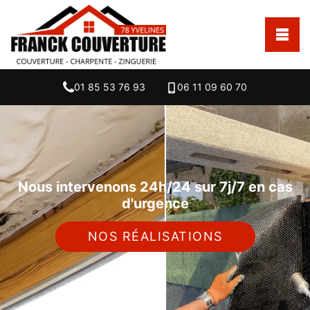
01 85 53 76 93
06 11 09 60 70
Nous intervenons 24h/24 sur 7j/7 en cas
d'urgence
NOS RÉALISATIONS