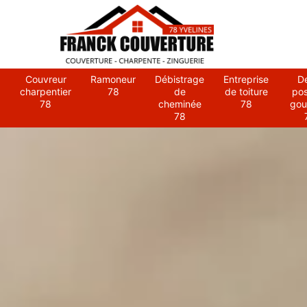
Couvreur
Ramoneur
Débistrage
Entreprise
D
charpentier
78
de
de toiture
po
78
cheminée
78
gou
78