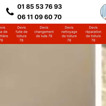
01 85 53 76 93
06 11 09 60 70
evis
Devis
Devis
Devis
Devis
se de
fuite de
changement
nettoyage
réparation
ttière
toiture
de tuile 78
de toiture
de toiture
78
78
78
78