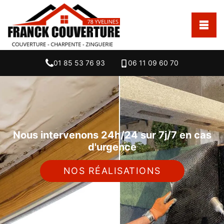
01 85 53 76 93
06 11 09 60 70
Nous intervenons 24h/24 sur 7j/7 en cas
d'urgence
NOS RÉALISATIONS