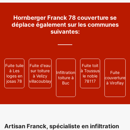
Hornberger Franck 78 couverture se
déplace également sur les communes
suivantes:
Fuite tuile
Fuite d'eau
Fuite toit
à Les
sur toiture
à Toussus
Infiltration
Fuite
loges en
à Velizy
le noble
toiture à
couverture
josas 78
villacoublay
78117
Buc
à Viroflay
Artisan Franck, spécialiste en infiltration