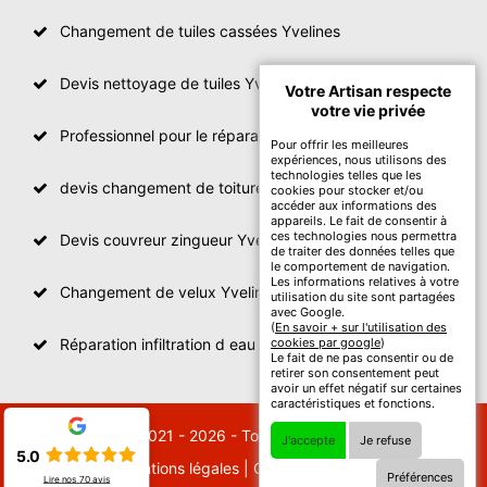
Changement de tuiles cassées Yvelines
Devis nettoyage de tuiles Yvelines
Votre Artisan respecte
votre vie privée
Professionnel pour le réparation de toit Yvelines
Pour offrir les meilleures
expériences, nous utilisons des
technologies telles que les
devis changement de toiture Yvelines
cookies pour stocker et/ou
accéder aux informations des
appareils. Le fait de consentir à
ces technologies nous permettra
Devis couvreur zingueur Yvelines
de traiter des données telles que
le comportement de navigation.
Les informations relatives à votre
Changement de velux Yvelines
utilisation du site sont partagées
avec Google.
(
En savoir + sur l'utilisation des
Réparation infiltration d eau toiture Yvelines
cookies par google
)
Le fait de ne pas consentir ou de
retirer son consentement peut
avoir un effet négatif sur certaines
caractéristiques et fonctions.
© 2021 - 2026 - Tout droit réservé
J'accepte
Je refuse
5.0
Mentions légales
|
Contactez-nous
Préférences
Lire nos
70
avis