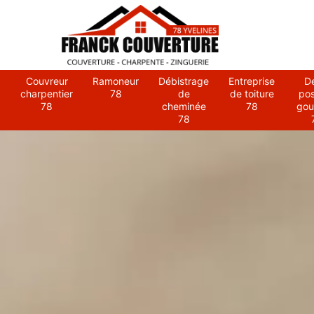
Couvreur
Ramoneur
Débistrage
Entreprise
D
charpentier
78
de
de toiture
po
78
cheminée
78
gou
78