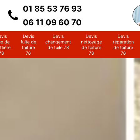
01 85 53 76 93
06 11 09 60 70
evis
Devis
Devis
Devis
Devis
se de
fuite de
changement
nettoyage
réparation
ttière
toiture
de tuile 78
de toiture
de toiture
78
78
78
78