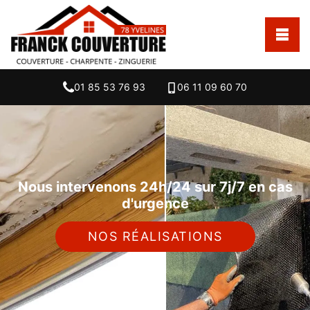
01 85 53 76 93
06 11 09 60 70
Nous intervenons 24h/24 sur 7j/7 en cas
d'urgence
NOS RÉALISATIONS