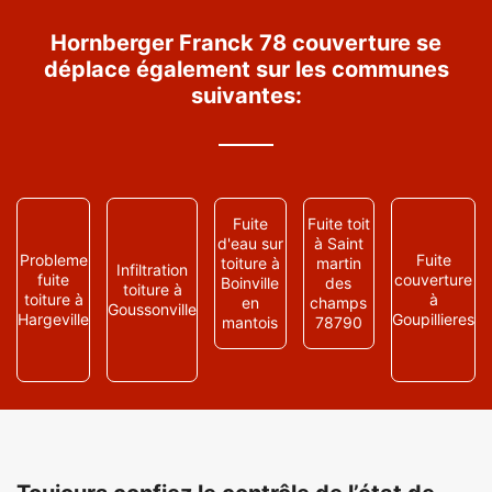
Hornberger Franck 78 couverture se
déplace également sur les communes
suivantes:
Fuite
Fuite toit
d'eau sur
à Saint
Probleme
Fuite
toiture à
martin
Infiltration
fuite
couverture
Boinville
des
toiture à
toiture à
à
en
champs
Goussonville
Hargeville
Goupillieres
mantois
78790