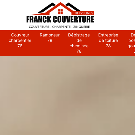
Couvreur
Ramoneur
Débistrage
Entreprise
D
charpentier
78
de
de toiture
po
78
cheminée
78
gou
78