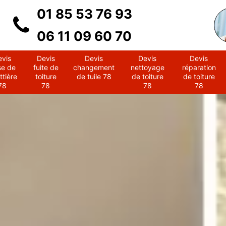
01 85 53 76 93
06 11 09 60 70
evis
Devis
Devis
Devis
Devis
se de
fuite de
changement
nettoyage
réparation
ttière
toiture
de tuile 78
de toiture
de toiture
78
78
78
78