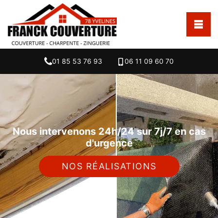
01 85 53 76 93
06 11 09 60 70
Nous intervenons 24h/24 sur 7j/7 en cas
d'urgence
NOS RÉALISATIONS