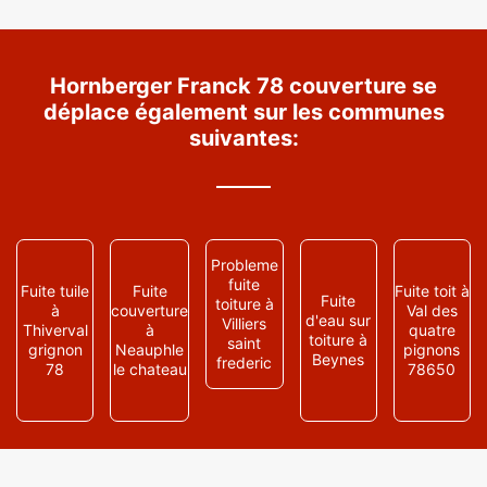
Hornberger Franck 78 couverture se
déplace également sur les communes
suivantes:
Probleme
fuite
Fuite tuile
Fuite
Fuite toit à
Fuite
toiture à
à
couverture
Val des
d'eau sur
Villiers
Thiverval
à
quatre
toiture à
saint
grignon
Neauphle
pignons
Beynes
frederic
78
le chateau
78650