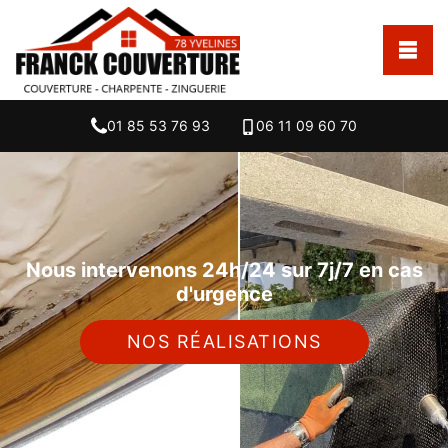
01 85 53 76 93
06 11 09 60 70
Nous intervenons 24h/24 sur 7j/7 en cas
d'urgence
NOS RÉALISATIONS