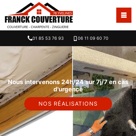
01 85 53 76 93
06 11 09 60 70
Nous intervenons 24h/24 sur 7j/7 en cas
d'urgence
NOS RÉALISATIONS