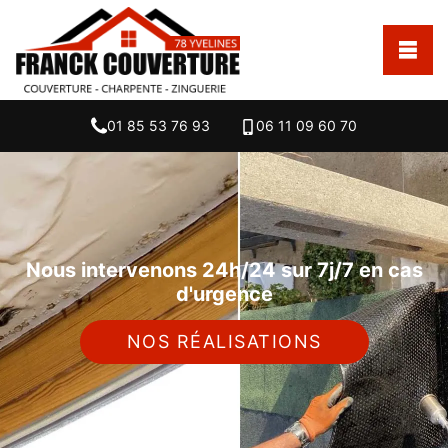
01 85 53 76 93
06 11 09 60 70
Nous intervenons 24h/24 sur 7j/7 en cas
d'urgence
NOS RÉALISATIONS