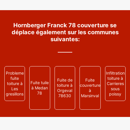
Hornberger Franck 78 couverture se
déplace également sur les communes
suivantes:
Probleme
Infiltration
fuite
toiture à
Fuite de
Fuite
Fuite tuile
toiture à
Carrieres
toiture à
couverture
à Medan
Les
sous
Orgeval
à
78
gresillons
poissy
78630
Marsinval