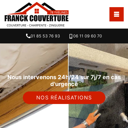
01 85 53 76 93
06 11 09 60 70
Nous intervenons 24h/24 sur 7j/7 en cas
d'urgence
NOS RÉALISATIONS