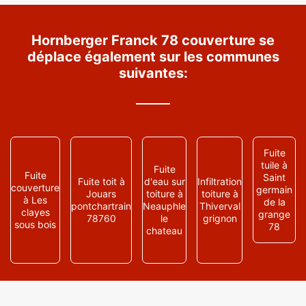
Hornberger Franck 78 couverture se
déplace également sur les communes
suivantes:
Fuite
tuile à
Fuite
Fuite
Saint
Fuite toit à
d'eau sur
Infiltration
couverture
germain
Jouars
toiture à
toiture à
à Les
de la
pontchartrain
Neauphle
Thiverval
clayes
grange
78760
le
grignon
sous bois
78
chateau