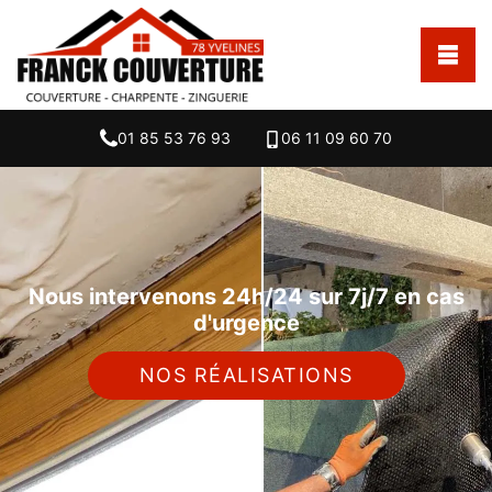
01 85 53 76 93
06 11 09 60 70
Nous intervenons 24h/24 sur 7j/7 en cas
d'urgence
NOS RÉALISATIONS