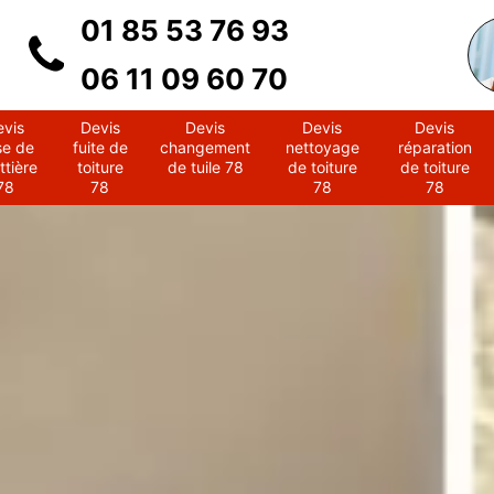
01 85 53 76 93
06 11 09 60 70
evis
Devis
Devis
Devis
Devis
se de
fuite de
changement
nettoyage
réparation
ttière
toiture
de tuile 78
de toiture
de toiture
78
78
78
78