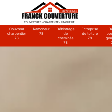
Couvreur
Ramoneur
Débistrage
Entreprise
D
charpentier
78
de
de toiture
po
78
cheminée
78
gou
78