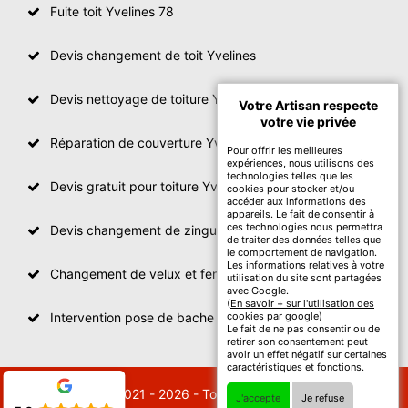
Fuite toit Yvelines 78
Devis changement de toit Yvelines
Devis nettoyage de toiture Yvelines
Votre Artisan respecte
votre vie privée
Réparation de couverture Yvelines
Pour offrir les meilleures
expériences, nous utilisons des
technologies telles que les
Devis gratuit pour toiture Yvelines
cookies pour stocker et/ou
accéder aux informations des
appareils. Le fait de consentir à
ces technologies nous permettra
Devis changement de zinguerie Yvelines
de traiter des données telles que
le comportement de navigation.
Les informations relatives à votre
Changement de velux et fenêtre de toit Yvelines
utilisation du site sont partagées
avec Google.
(
En savoir + sur l'utilisation des
Intervention pose de bache sur toit Yvelines
cookies par google
)
Le fait de ne pas consentir ou de
retirer son consentement peut
avoir un effet négatif sur certaines
caractéristiques et fonctions.
© 2021 - 2026 - Tout droit réservé
J'accepte
Je refuse