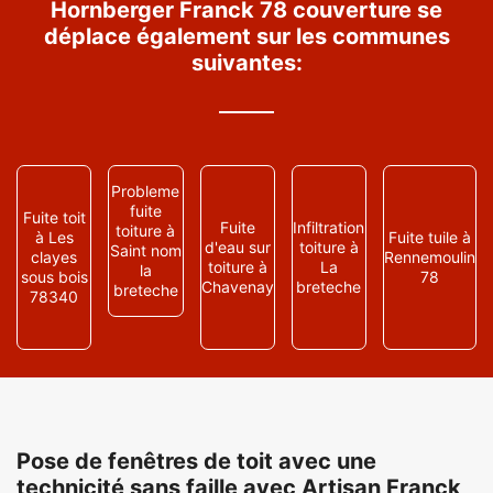
Hornberger Franck 78 couverture se
déplace également sur les communes
suivantes:
Probleme
fuite
Fuite toit
Fuite
Infiltration
toiture à
à Les
Fuite tuile à
d'eau sur
toiture à
Saint nom
clayes
Rennemoulin
toiture à
La
la
sous bois
78
Chavenay
breteche
breteche
78340
Pose de fenêtres de toit avec une
technicité sans faille avec Artisan Franck