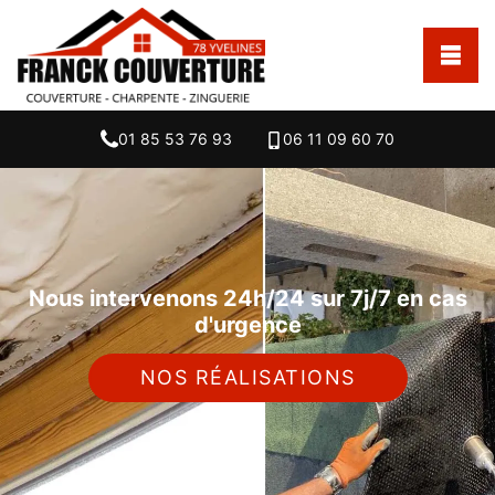
01 85 53 76 93
06 11 09 60 70
Nous intervenons 24h/24 sur 7j/7 en cas
d'urgence
NOS RÉALISATIONS