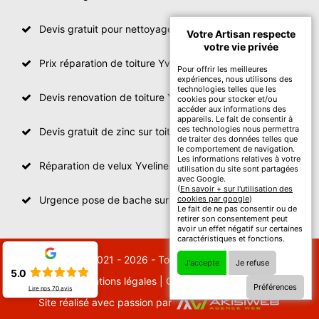
Devis gratuit pour nettoyage toiture Yvelines
Votre Artisan respecte
votre vie privée
Prix réparation de toiture Yvelines
Pour offrir les meilleures
expériences, nous utilisons des
technologies telles que les
Devis renovation de toiture Yvelines
cookies pour stocker et/ou
accéder aux informations des
appareils. Le fait de consentir à
ces technologies nous permettra
Devis gratuit de zinc sur toiture
de traiter des données telles que
le comportement de navigation.
Les informations relatives à votre
Réparation de velux Yvelines
utilisation du site sont partagées
avec Google.
(
En savoir + sur l'utilisation des
Urgence pose de bache sur toiture Yvelines
cookies par google
)
Le fait de ne pas consentir ou de
retirer son consentement peut
avoir un effet négatif sur certaines
caractéristiques et fonctions.
© 2021 - 2026 - Tout droit réservé
J'accepte
Je refuse
5.0
Mentions légales
|
Contactez-nous
Préférences
Lire nos
70
avis
Site réalisé avec passion par