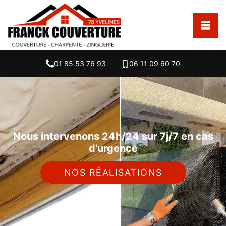
01 85 53 76 93
06 11 09 60 70
Nous intervenons 24h/24 sur 7j/7 en cas
d'urgence
NOS RÉALISATIONS