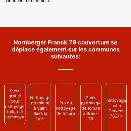
téléphoner directement.
Hornberger Franck 78 couverture se
déplace également sur les communes
suivantes:
Devis
gratuit
Nettoyage
Devis
nettoyage
pour
de toiture
Pro du
nettoyage
toit à
nettoyage
à Saint
nettoyage
de toiture
Cravent
toiture à
illiers le
de toiture
à Breval
78270
Lommoye
bois
78