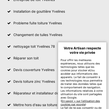
Installation de gouttière Yvelines
Probleme fuite toiture Yvelines
Changement de tuiles Yvelines
nettoyage toit Yvelines 78
Votre Artisan respecte
votre vie privée
Réparer son toit
Pour offrir les meilleures
expériences, nous utilisons des
technologies telles que les
Devis couverture Yvelines
cookies pour stocker et/ou
accéder aux informations des
appareils. Le fait de consentir à
ces technologies nous permettra
Devis toiture zinc Yvelines
de traiter des données telles que
le comportement de navigation.
Les informations relatives à votre
Réparateur et installateur de fenetre de toit Yvelines
utilisation du site sont partagées
avec Google.
(
En savoir + sur l'utilisation des
Mettre hors d'eau sa toiture Yvelines
cookies par google
)
Le fait de ne pas consentir ou de