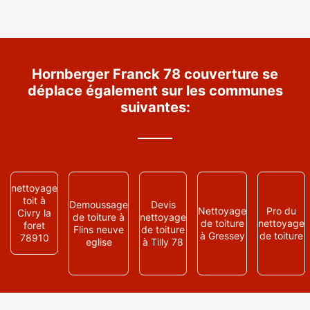
Hornberger Franck 78 couverture se
déplace également sur les communes
suivantes:
nettoyage
toit à
Demoussage
Devis
Nettoyage
Pro du
Civry la
de toiture à
nettoyage
de toiture
nettoyage
foret
Flins neuve
de toiture
à Gressey
de toiture
78910
eglise
à Tilly 78