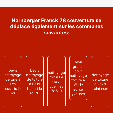
Hornberger Franck 78 couverture se
déplace également sur les communes
suivantes:
Devis
gratuit
Devis
Devis
pour
nettoyage
nettoyage
nettoyage
Nettoyage
nettoyage
toit à Le
de tuile à
de toiture
de toiture
toiture à
perray en
Les
à Saint
à Levis
Vieille
yvelines
essarts le
hubert le
saint nom
eglise
78610
roi
roi 78
yvelines