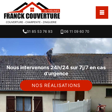
01 85 53 76 93
06 11 09 60 70
Nous intervenons 24h/24 sur 7j/7 en cas
d'urgence
NOS RÉALISATIONS