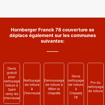
Hornberger Franck 78 couverture se
déplace également sur les communes
suivantes:
Devis
gratuit
Devis
pour
Nettoyage
Demoussage
nettoyage
nettoyage
Pro du
de toiture
de toiture à
de toiture
toiture à
nettoyage
à
Milon la
à
Saint
de toiture
Chevreuse
chapelle
Cressely
remy les
78
chevreuse