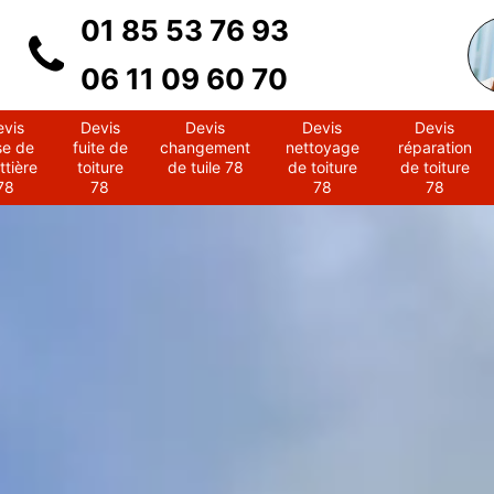
01 85 53 76 93
06 11 09 60 70
evis
Devis
Devis
Devis
Devis
se de
fuite de
changement
nettoyage
réparation
ttière
toiture
de tuile 78
de toiture
de toiture
78
78
78
78