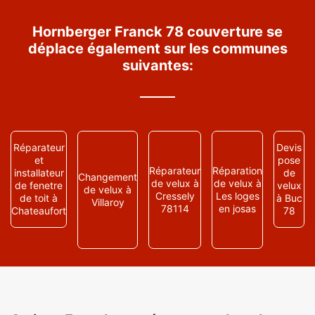
Hornberger Franck 78 couverture se
déplace également sur les communes
suivantes:
Réparateur
Devis
et
pose
Réparateur
Réparation
installateur
de
Changement
de velux à
de velux à
de fenetre
velux
de velux à
Cressely
Les loges
de toit à
à Buc
Villaroy
78114
en josas
Chateaufort
78