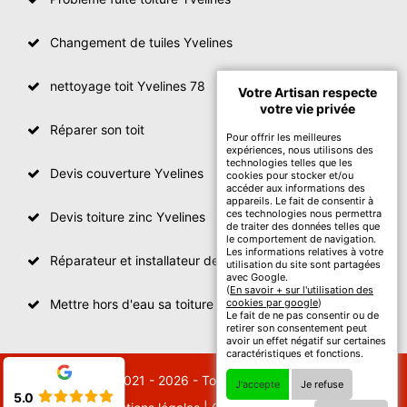
Changement de tuiles Yvelines
nettoyage toit Yvelines 78
Votre Artisan respecte
votre vie privée
Réparer son toit
Pour offrir les meilleures
expériences, nous utilisons des
technologies telles que les
Devis couverture Yvelines
cookies pour stocker et/ou
accéder aux informations des
appareils. Le fait de consentir à
ces technologies nous permettra
Devis toiture zinc Yvelines
de traiter des données telles que
le comportement de navigation.
Les informations relatives à votre
Réparateur et installateur de fenetre de toit Yvelines
utilisation du site sont partagées
avec Google.
(
En savoir + sur l'utilisation des
Mettre hors d'eau sa toiture Yvelines
cookies par google
)
Le fait de ne pas consentir ou de
retirer son consentement peut
avoir un effet négatif sur certaines
caractéristiques et fonctions.
© 2021 - 2026 - Tout droit réservé
J'accepte
Je refuse
5.0