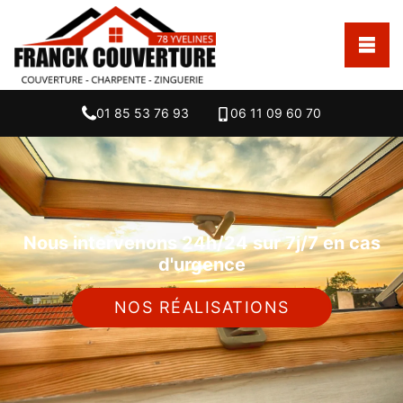
01 85 53 76 93
06 11 09 60 70
Nous intervenons 24h/24 sur 7j/7 en cas
d'urgence
NOS RÉALISATIONS