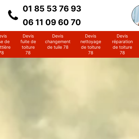
01 85 53 76 93
06 11 09 60 70
evis
Devis
Devis
Devis
Devis
se de
fuite de
changement
nettoyage
réparation
ttière
toiture
de tuile 78
de toiture
de toiture
78
78
78
78