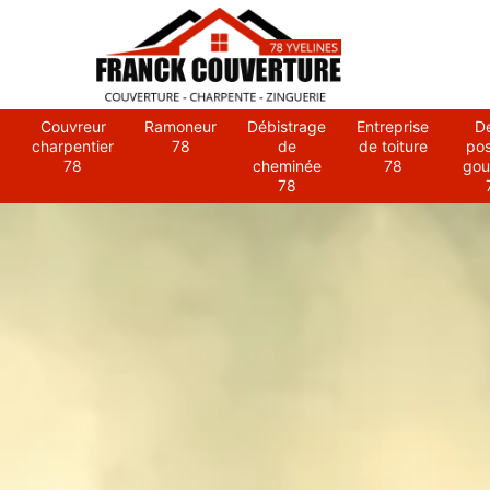
Couvreur
Ramoneur
Débistrage
Entreprise
D
charpentier
78
de
de toiture
po
78
cheminée
78
gou
78