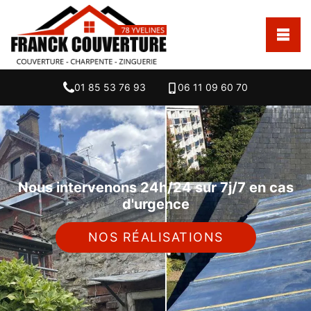
01 85 53 76 93
06 11 09 60 70
Nous intervenons 24h/24 sur 7j/7 en cas
d'urgence
NOS RÉALISATIONS