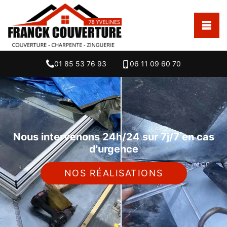
01 85 53 76 93
06 11 09 60 70
Nous intervenons 24h/24 sur 7j/7 en cas
d'urgence
NOS RÉALISATIONS