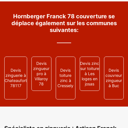
Hornberger Franck 78 couverture se
déplace également sur les communes
suivantes:
Devis
Devis zinc
zingueur
sur toiture
Devis
Devis
Devis
pro à
à Les
zinguerie à
toiture
couvreur
Villaroy
loges en
Chateaufort
zinc à
zingueur
78
josas
78117
Cressely
à Buc