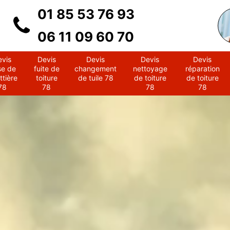
01 85 53 76 93
06 11 09 60 70
evis
Devis
Devis
Devis
Devis
se de
fuite de
changement
nettoyage
réparation
ttière
toiture
de tuile 78
de toiture
de toiture
78
78
78
78