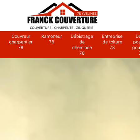
Couvreur
Ramoneur
Débistrage
Entreprise
D
charpentier
78
de
de toiture
po
78
cheminée
78
gou
78