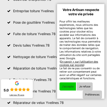
Votre Artisan respecte
Entreprise toiture Yvelines
votre vie privée
Pour offrir les meilleures
Pose de gouttière Yvelines
expériences, nous utilisons des
technologies telles que les
cookies pour stocker et/ou
Fuite de toiture Yvelines 78
accéder aux informations des
appareils. Le fait de consentir à
ces technologies nous permettra
Devis tuiles Yvelines 78
de traiter des données telles que
le comportement de navigation.
Les informations relatives à votre
utilisation du site sont partagées
Nettoyage de toiture Yvelines
avec Google.
(
En savoir + sur l'utilisation des
cookies par google
)
Réparation de toiture Yvelines 78
Le fait de ne pas consentir ou de
retirer son consentement peut
avoir un effet négatif sur certaines
caractéristiques et fonctions.
Devis toiture Yvelines 78
J'accepte
Je refuse
5.0
Devis zinguerie Yvelines 78
Préférences
Lire nos
70
avis
Réparateur de velux Yvelines 78