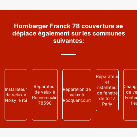
Hornberger Franck 78 couverture se
déplace également sur les communes
suivantes:
Réparateur
et
Réparateur
Chang
installateur
Installateur
Réparation de
de velux à
de ve
de fenetre
de velux à
velux à
Rennemoulin
Fonte
de toit à
Noisy le roi
Rocquencourt
78590
fle
Parly