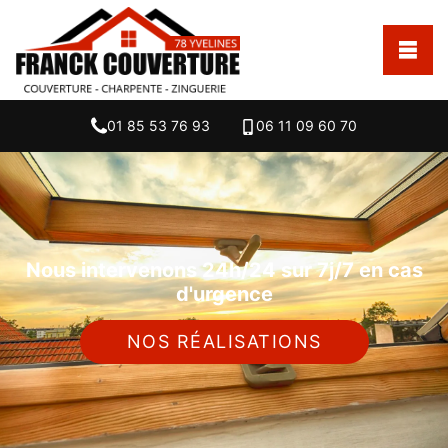
01 85 53 76 93
06 11 09 60 70
Nous intervenons 24h/24 sur 7j/7 en cas
d'urgence
NOS RÉALISATIONS