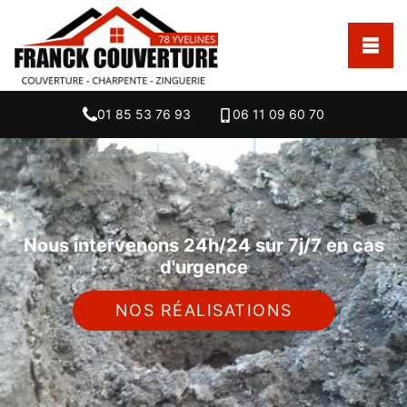
01 85 53 76 93
06 11 09 60 70
Nous intervenons 24h/24 sur 7j/7 en cas
d'urgence
NOS RÉALISATIONS