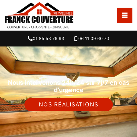
01 85 53 76 93
06 11 09 60 70
Nous intervenons 24h/24 sur 7j/7 en cas
d'urgence
NOS RÉALISATIONS