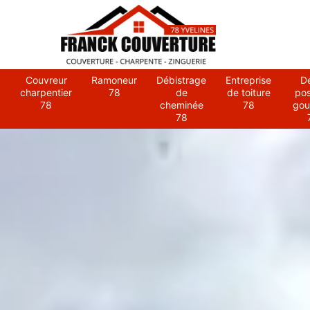
Couvreur
Ramoneur
Débistrage
Entreprise
D
charpentier
78
de
de toiture
po
78
cheminée
78
gou
78