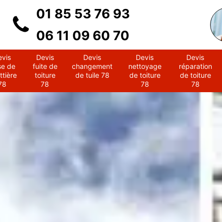
01 85 53 76 93
06 11 09 60 70
evis
Devis
Devis
Devis
Devis
se de
fuite de
changement
nettoyage
réparation
ttière
toiture
de tuile 78
de toiture
de toiture
78
78
78
78