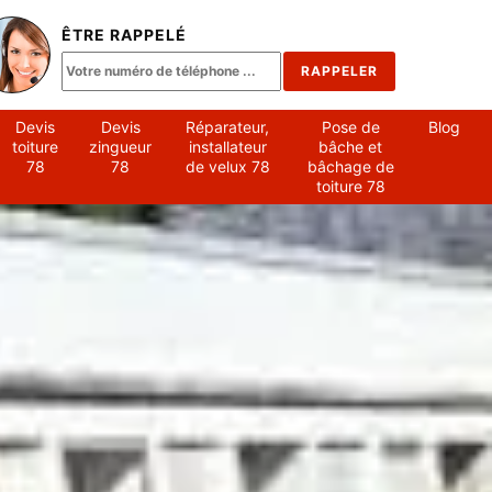
ÊTRE RAPPELÉ
Devis
Devis
Réparateur,
Pose de
Blog
toiture
zingueur
installateur
bâche et
78
78
de velux 78
bâchage de
toiture 78