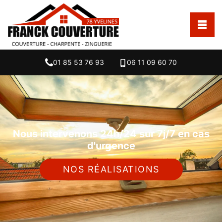
01 85 53 76 93
06 11 09 60 70
Nous intervenons 24h/24 sur 7j/7 en cas
d'urgence
NOS RÉALISATIONS