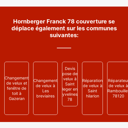
Hornberger Franck 78 couverture se
déplace également sur les communes
suivantes:
Devis
pose de
Changement
velux à
Changement
Réparation
Réparateu
de velux et
Saint
de velux à
de velux à
de velux à
fenêtre de
leger en
Les
Saint
Rambouille
toit à
yvelines
breviaires
hilarion
78120
Gazeran
78