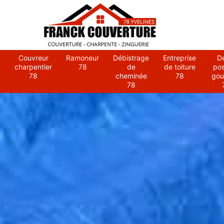
Couvreur
Ramoneur
Débistrage
Entreprise
D
charpentier
78
de
de toiture
po
78
cheminée
78
gou
78