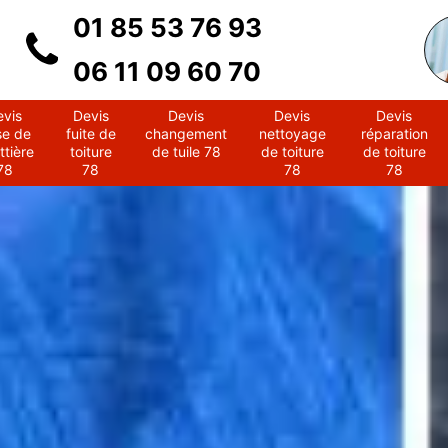
01 85 53 76 93
06 11 09 60 70
evis
Devis
Devis
Devis
Devis
se de
fuite de
changement
nettoyage
réparation
ttière
toiture
de tuile 78
de toiture
de toiture
78
78
78
78