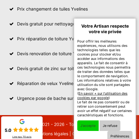
Prix changement de tuiles Yvelines
Devis gratuit pour nettoyage toiture Yvelines
Votre Artisan respecte
votre vie privée
Prix réparation de toiture Yvelines
Pour offrir les meilleures
expériences, nous utilisons des
technologies telles que les
Devis renovation de toiture Yvelines
cookies pour stocker et/ou
accéder aux informations des
appareils. Le fait de consentir à
ces technologies nous permettra
Devis gratuit de zinc sur toiture
de traiter des données telles que
le comportement de navigation.
Les informations relatives à votre
Réparation de velux Yvelines
utilisation du site sont partagées
avec Google.
(
En savoir + sur l'utilisation des
Urgence pose de bache sur toiture Yvelines
cookies par google
)
Le fait de ne pas consentir ou de
retirer son consentement peut
avoir un effet négatif sur certaines
caractéristiques et fonctions.
© 2021 - 2026 - Tout droit réservé
J'accepte
Je refuse
5.0
Mentions légales
|
Contactez-nous
Préférences
Lire nos
70
avis