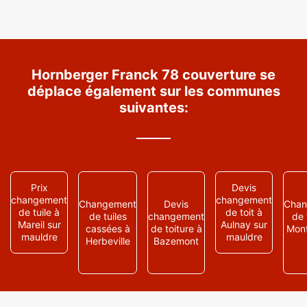
Hornberger Franck 78 couverture se
déplace également sur les communes
suivantes:
Prix
Devis
changement
changement
Changement
Devis
Chan
de tuile à
de toit à
de tuiles
changement
de 
Mareil sur
Aulnay sur
cassées à
de toiture à
Mont
mauldre
mauldre
Herbeville
Bazemont