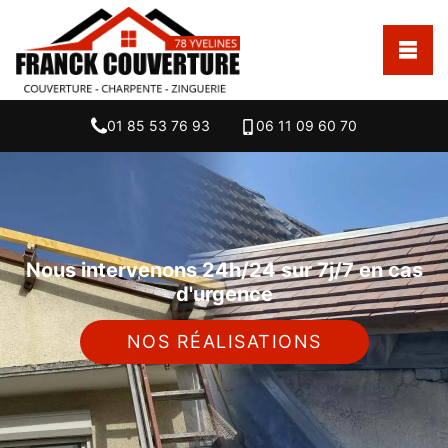
01 85 53 76 93
06 11 09 60 70
Nous intervenons 24h/24 sur 7j/7 en cas
d'urgence
NOS RÉALISATIONS