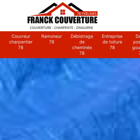
Couvreur
Ramoneur
Débistrage
Entreprise
D
charpentier
78
de
de toiture
po
78
cheminée
78
gou
78