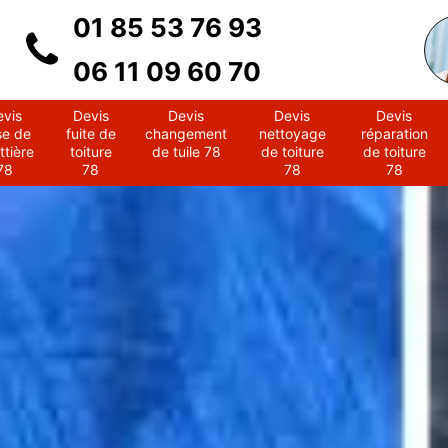
01 85 53 76 93
06 11 09 60 70
evis
Devis
Devis
Devis
Devis
se de
fuite de
changement
nettoyage
réparation
ttière
toiture
de tuile 78
de toiture
de toiture
78
78
78
78