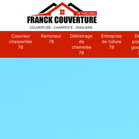
Couvreur
Ramoneur
Débistrage
Entreprise
D
charpentier
78
de
de toiture
po
78
cheminée
78
gou
78