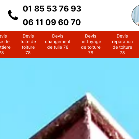
01 85 53 76 93
06 11 09 60 70
evis
Devis
Devis
Devis
Devis
se de
fuite de
changement
nettoyage
réparation
ttière
toiture
de tuile 78
de toiture
de toiture
78
78
78
78