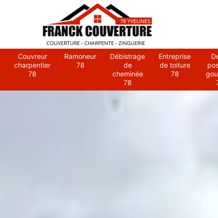
Couvreur
Ramoneur
Débistrage
Entreprise
D
charpentier
78
de
de toiture
po
78
cheminée
78
gou
78