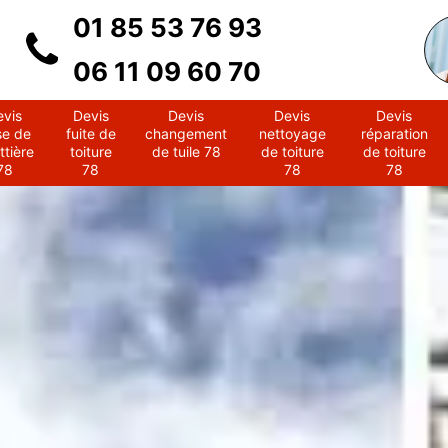
01 85 53 76 93
06 11 09 60 70
evis
Devis
Devis
Devis
Devis
se de
fuite de
changement
nettoyage
réparation
ttière
toiture
de tuile 78
de toiture
de toiture
78
78
78
78