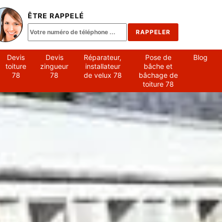
ÊTRE RAPPELÉ
Devis
Devis
Réparateur,
Pose de
Blog
toiture
zingueur
installateur
bâche et
78
78
de velux 78
bâchage de
toiture 78