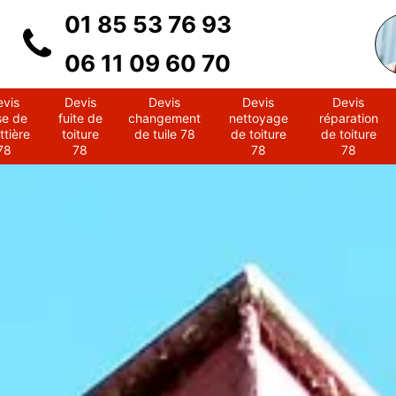
01 85 53 76 93
06 11 09 60 70
evis
Devis
Devis
Devis
Devis
se de
fuite de
changement
nettoyage
réparation
ttière
toiture
de tuile 78
de toiture
de toiture
78
78
78
78