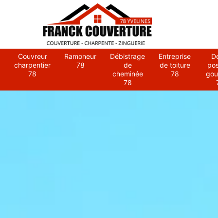
Couvreur
Ramoneur
Débistrage
Entreprise
D
charpentier
78
de
de toiture
po
78
cheminée
78
gou
78