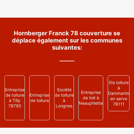
Hornberger Franck 78 couverture se
déplace également sur les communes
suivantes:
Ets toiture
à
Entreprise
Société
Entreprise
Dammartin
de toiture
Entreprise
de toiture
de toit à
en serve
à Tilly
de toiture
à
Neauphlette
78111
78790
Longnes