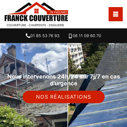
01 85 53 76 93
06 11 09 60 70
Nous intervenons 24h/24 sur 7j/7 en cas
d'urgence
NOS RÉALISATIONS