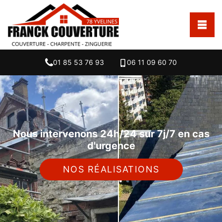
01 85 53 76 93
06 11 09 60 70
Nous intervenons 24h/24 sur 7j/7 en cas
d'urgence
NOS RÉALISATIONS