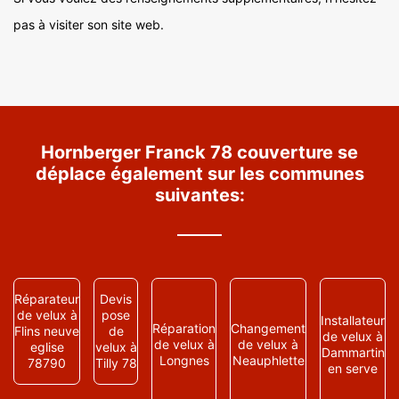
pas à visiter son site web.
Hornberger Franck 78 couverture se
déplace également sur les communes
suivantes:
Réparateur
Devis
de velux à
pose
Installateur
Réparation
Changement
Flins neuve
de
de velux à
de velux à
de velux à
eglise
velux à
Dammartin
Longnes
Neauphlette
78790
Tilly 78
en serve