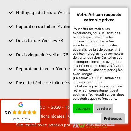
Nettoyage de toiture Yvelines
Votre Artisan respecte
votre vie privée
Réparation de toiture Yvelines 78
Pour offrir les meilleures
expériences, nous utilisons des
technologies telles que les
Devis toiture Yvelines 78
cookies pour stocker et/ou
accéder aux informations des
appareils. Le fait de consentir à
ces technologies nous permettra
Devis zinguerie Yvelines 78
de traiter des données telles que
le comportement de navigation.
Les informations relatives à votre
Réparateur de velux Yvelines 78
utilisation du site sont partagées
avec Google.
(
En savoir + sur l'utilisation des
Pose de bâche de toiture Yvelines 78
cookies par google
)
Le fait de ne pas consentir ou de
retirer son consentement peut
avoir un effet négatif sur certaines
caractéristiques et fonctions.
© 2021 - 2026 - Tout droit réservé
J'accepte
Je refuse
5.0
Mentions légales
|
Contactez-nous
Préférences
Lire nos
70
avis
Site réalisé avec passion par