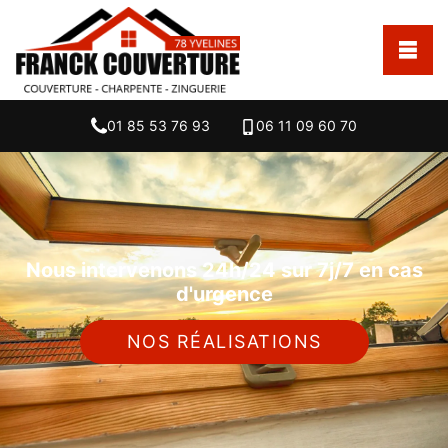
01 85 53 76 93
06 11 09 60 70
Nous intervenons 24h/24 sur 7j/7 en cas
d'urgence
NOS RÉALISATIONS