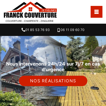
01 85 53 76 93
06 11 09 60 70
Nous intervenons 24h/24 sur 7j/7 en cas
d'urgence
NOS RÉALISATIONS