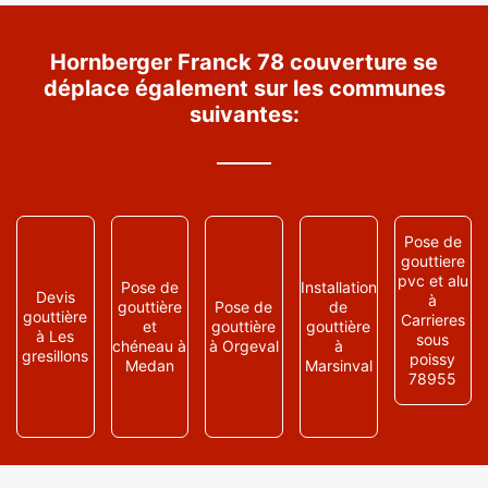
Hornberger Franck 78 couverture se
déplace également sur les communes
suivantes:
Pose de
gouttiere
pvc et alu
Pose de
Installation
Devis
à
gouttière
Pose de
de
gouttière
Carrieres
et
gouttière
gouttière
à Les
sous
chéneau à
à Orgeval
à
gresillons
poissy
Medan
Marsinval
78955