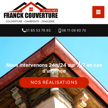
01 85 53 76 93
06 11 09 60 70
Nous intervenons 24h/24 sur 7j/7 en cas
d'urgence
NOS RÉALISATIONS