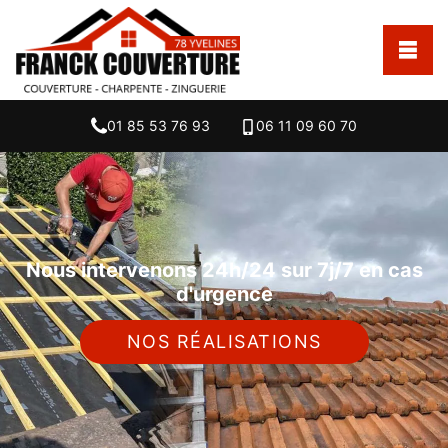
01 85 53 76 93
06 11 09 60 70
Nous intervenons 24h/24 sur 7j/7 en cas
d'urgence
NOS RÉALISATIONS