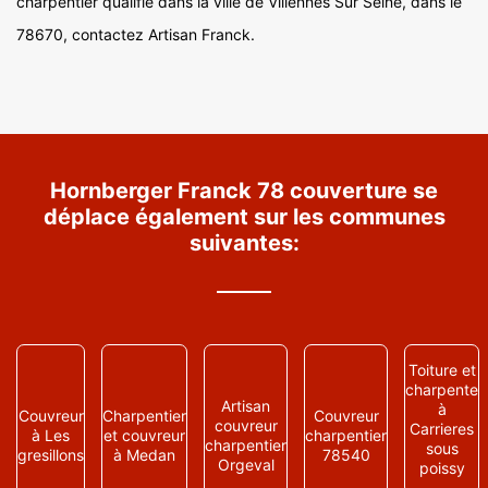
charpentier qualifié dans la ville de Villennes Sur Seine, dans le
78670, contactez Artisan Franck.
Hornberger Franck 78 couverture se
déplace également sur les communes
suivantes:
Toiture et
charpente
Artisan
à
Couvreur
Charpentier
Couvreur
couvreur
Carrieres
à Les
et couvreur
charpentier
charpentier
sous
gresillons
à Medan
78540
Orgeval
poissy