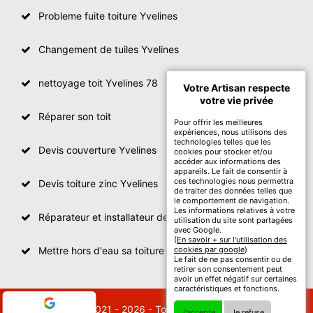
Probleme fuite toiture Yvelines
Changement de tuiles Yvelines
nettoyage toit Yvelines 78
Votre Artisan respecte
votre vie privée
Réparer son toit
Pour offrir les meilleures
expériences, nous utilisons des
technologies telles que les
Devis couverture Yvelines
cookies pour stocker et/ou
accéder aux informations des
appareils. Le fait de consentir à
ces technologies nous permettra
Devis toiture zinc Yvelines
de traiter des données telles que
le comportement de navigation.
Les informations relatives à votre
Réparateur et installateur de fenetre de toit Yvelines
utilisation du site sont partagées
avec Google.
(
En savoir + sur l'utilisation des
Mettre hors d'eau sa toiture Yvelines
cookies par google
)
Le fait de ne pas consentir ou de
retirer son consentement peut
avoir un effet négatif sur certaines
caractéristiques et fonctions.
© 2021 - 2026 - Tout droit réservé
J'accepte
Je refuse