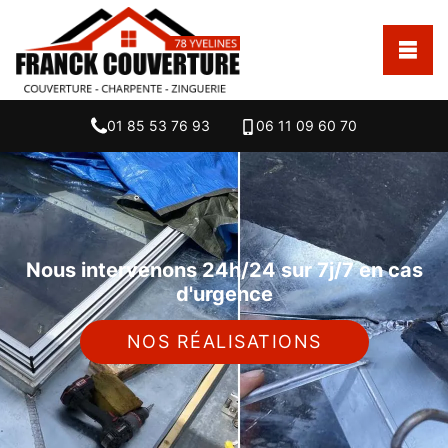
01 85 53 76 93
06 11 09 60 70
Nous intervenons 24h/24 sur 7j/7 en cas
d'urgence
NOS RÉALISATIONS