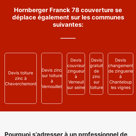
Hornberger Franck 78 couverture se
déplace également sur les communes
suivantes:
Devis
Devis
Devis
couvreur
gratuit
changement
Devis zinc
zingueur
de
de zinguerie
Devis toiture
sur toiture
à
zinc
à
zinc à
à
Verneuil
sur
Chanteloup
Cheverchemont
Vernouillet
sur seine
toiture
les vignes
Pourquoi s’adresser à un professionnel de