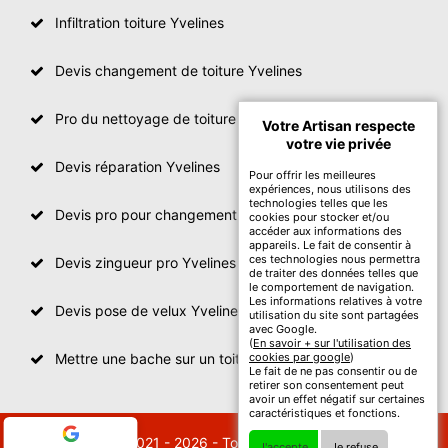
Infiltration toiture Yvelines
Devis changement de toiture Yvelines
Pro du nettoyage de toiture
Votre Artisan respecte
votre vie privée
Devis réparation Yvelines
Pour offrir les meilleures
expériences, nous utilisons des
technologies telles que les
Devis pro pour changement de toiture Yvelines
cookies pour stocker et/ou
accéder aux informations des
appareils. Le fait de consentir à
ces technologies nous permettra
Devis zingueur pro Yvelines
de traiter des données telles que
le comportement de navigation.
Les informations relatives à votre
Devis pose de velux Yvelines
utilisation du site sont partagées
avec Google.
(
En savoir + sur l'utilisation des
Mettre une bache sur un toit Yvelines
cookies par google
)
Le fait de ne pas consentir ou de
retirer son consentement peut
avoir un effet négatif sur certaines
caractéristiques et fonctions.
© 2021 - 2026 - Tout droit réservé
J'accepte
Je refuse