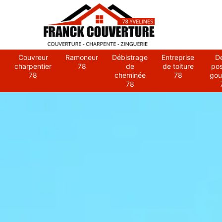
Couvreur
Ramoneur
Débistrage
Entreprise
D
charpentier
78
de
de toiture
po
78
cheminée
78
gou
78