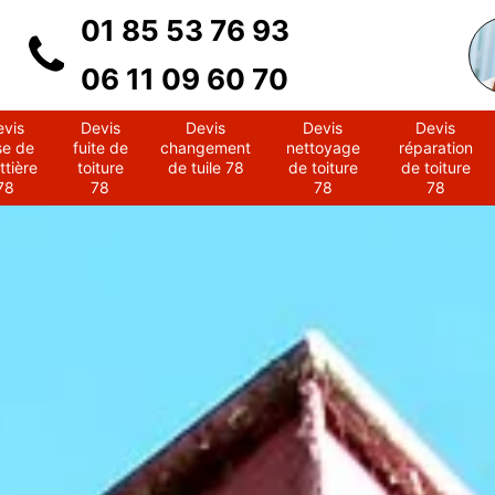
01 85 53 76 93
06 11 09 60 70
evis
Devis
Devis
Devis
Devis
se de
fuite de
changement
nettoyage
réparation
ttière
toiture
de tuile 78
de toiture
de toiture
78
78
78
78